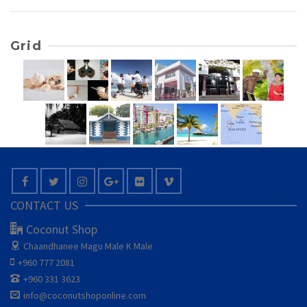
Grid
CONTACT US
Coconut Shop
Chaandhanee Magu
Male K Male
+960 777 2081
+960 331 3623
info@coconutshoponline.com